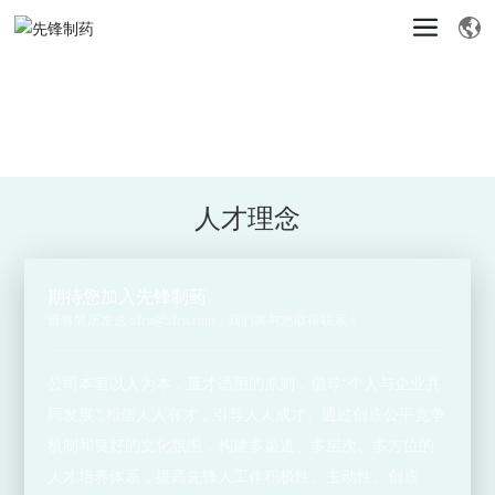
人才理念
期待您加入先锋制药
请将简历发送
xfcn@xfcn.com
，我们将与您取得联系！
公司本着以人为本，量才适用的原则，倡导“个人与企业共
同发展”,相信人人有才，引导人人成才。通过创造公平竞争
机制和良好的文化氛围，构建多渠道、多层次、多方位的
人才培养体系，提高先锋人工作积极性、主动性、创造