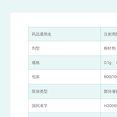
药品通用名
注射用
剂型
粉针剂
规格
0.1g 、
包装
600/1
医保类型
部分省
国药准字
H2006