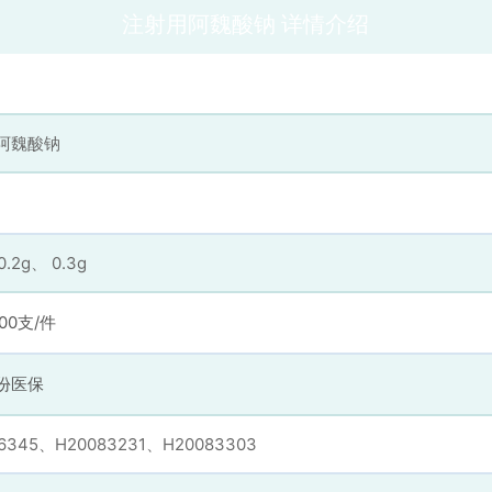
注射用阿魏酸钠 详情介绍
阿魏酸钠
0.2g、 0.3g
000支/件
份医保
6345、H20083231、H20083303