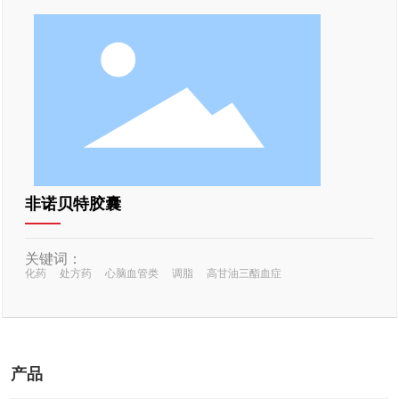
非诺贝特胶囊
关键词：
化药
处方药
心脑血管类
调脂
高甘油三酯血症
产品