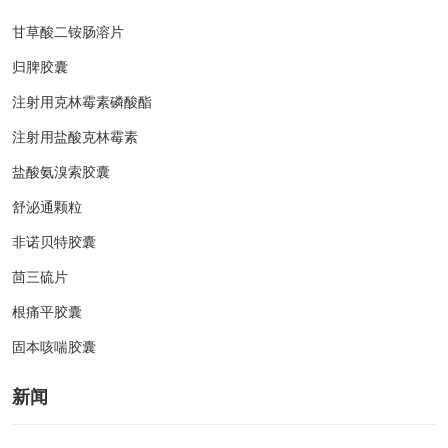
甘草酸二铵肠溶片
归脾胶囊
注射用克林霉素磷酸酯
注射用盐酸克林霉素
盐酸氨溴索胶囊
舒泌通颗粒
非诺贝特胶囊
茴三硫片
根痛平胶囊
固本咳喘胶囊
新闻