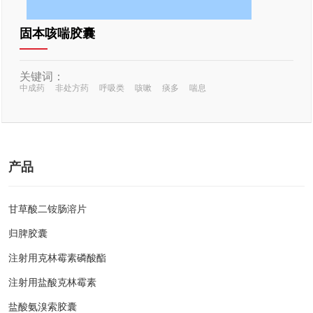
固本咳喘胶囊
关键词：
中成药
非处方药
呼吸类
咳嗽
痰多
喘息
产品
甘草酸二铵肠溶片
归脾胶囊
注射用克林霉素磷酸酯
注射用盐酸克林霉素
盐酸氨溴索胶囊