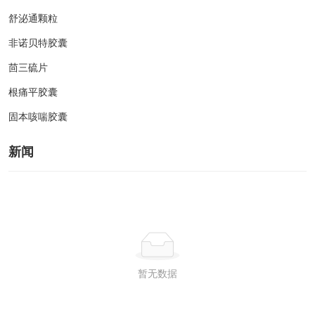
舒泌通颗粒
非诺贝特胶囊
茴三硫片
根痛平胶囊
固本咳喘胶囊
新闻
暂无数据