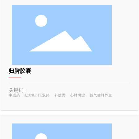
归脾胶囊
关键词：
中成药
处方&OTC双跨
补益类
心脾两虚
益气健脾养血