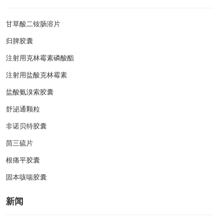
甘草酸二铵肠溶片
归脾胶囊
注射用克林霉素磷酸酯
注射用盐酸克林霉素
盐酸氨溴索胶囊
舒泌通颗粒
非诺贝特胶囊
茴三硫片
根痛平胶囊
固本咳喘胶囊
新闻